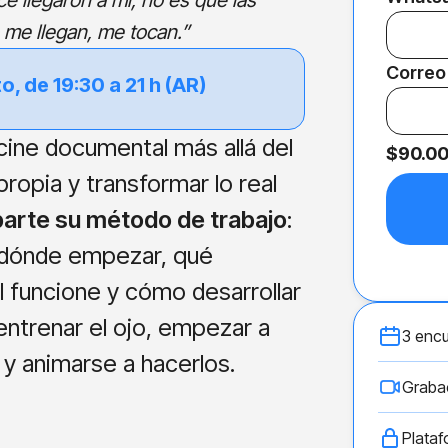
é llegaron a mí, no es que las
 me llegan, me tocan.”
Correo
o, de 19:30 a 21 h (AR)
cine documental más allá del
$90.0
ropia y transformar lo real
arte su método de trabajo
:
 dónde empezar, qué
 funcione y cómo desarrollar
entrenar el ojo, empezar a
3 encu
y animarse a hacerlos.
Grabac
Plataf