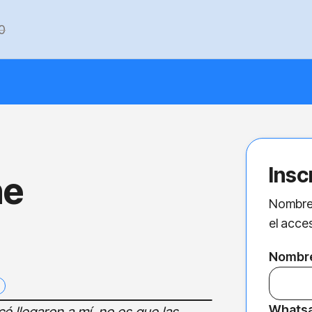
0
Insc
ne
Nombre,
el acces
Nombre
Whats