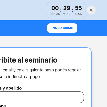
00
29
54
:
:
HORAS
MINS
SEGS
INSCRIBIRME
ribite al seminario
 email y en el siguiente paso podés regalar
o o ir directo al pago.
 y apellido
app